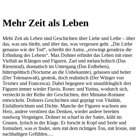
Mehr Zeit als Leben
Mehr Zeit als Leben sind Geschichten über Liebe und Lethe – über
das, was uns bleibt, und über das, was vergessen geht. „Die Liebe
genauso wie der Tod“, schreibt der Autor, „erzwingt geradezu die
Erfindung des Lebens“. Max Dohner erfindet das Leben mit einer
Vielfalt an Klängen und Figuren. Zart und melancholisch (Das
Riesenrad), dramatisch im Untergang (Das Erdbeben),
bitterspöttisch (Nocturne an die Unbekannte), gelassen und heiter
(Der Totenanwalt), grotesk, doch realistisch (Der Würger von
Texmex und Francesca). Dabei begegnen wir unaufdringlich drei
Figuren immer wieder Flavio, Ronec und Yurina, wodurch sich,
versteckt in der Reihe der Geschichten, drei Miniatur-Romane
entwickeln. Dohners Geschichten sind geprägt von Vitalität,
Einfallsreichtum und Dichte. Manche der Figuren wachsen ans
Herz, andere verstören das Denken, wieder andere bereiten
rundweg Vergnügen. Dohner ist scharf in der Satire, kühl im
Grauen, lyrisch in der Klage. Er forscht in Kopf und Seele und
formuliert, was er findet, stets mit dem richtigen Ton, mit Ironie, mit
nachhaltigen Gefühlen.…