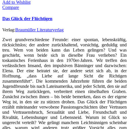
Add to Wishlist
Compare
Das Glück der Flüchtigen
Verlag:
Braumüller Literaturverlag
Zwei grundverschiedene Freunde: einer spontan, lebenskräftig,
rücksichtslos; der andere zurückhaltend, vorsichtig, geduldig und
treu. Wem von beiden kann das Leben gelingen? Und was
geschieht, wenn beide sich in dieselbe Frau verlieben? Ein
toskanisches Ferienhaus in den 1970er-Jahren. Wir treffen den
verlässlichen Imsand, den impulsiven Bänninger und dazwischen:
Elena. Der eine heiratet sie, der andere setzt sich ab, in der
Hoffnung, „dass Liebe auf lange Sicht die Richtigen
zusammenführt“. Die kommenden Jahrzehnte führen die beiden
Jugendfreunde bis nach Lateinamerika, und jeder Schritt, den sie auf
ihrem Weg zurücklegen, verbreitert einen rätselhaften Graben.
Zunächst zwischen ihnen – bis beide bemerken, dass es der eigene
Weg ist, in den sie zu stürzen drohen. Das Glück der Flüchtigen
erzählt miteinander verwobene Passionsgeschichten über Vertrauen
und Vertrauensbruch, Sexualität und Liebe, Freundschaft und
Rivalität, Lebenshunger und Lebensneid. Warum ist Glück so
ungerecht verteilt? Wie gelingt manchem Leichtsinnigen scheinbar
alles, warum wird anderen trotz größter Vorsicht alles zum